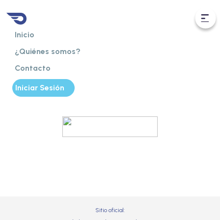
Inicio
¿Quiénes somos?
Contacto
Iniciar Sesión
¡Reservá tu estacionamiento y
disfrutá de tu evento!
Av 32 y Av 25, La Plata, Tolosa
Sitio oficial: